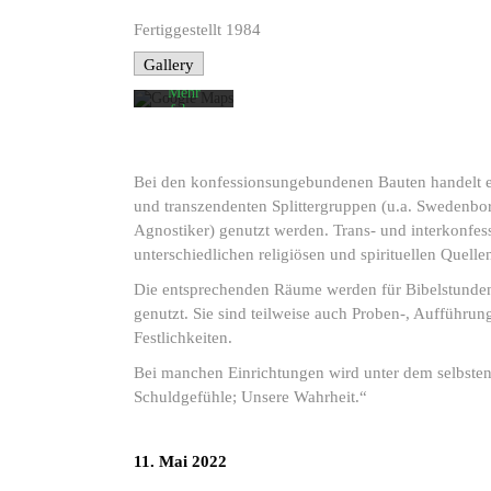
akzeptieren
Sie die
Fertiggestellt 1984
Datenschutzerklärung
von
Gallery
Google.
Mehr
erfahren
Karte
laden
Bei den konfessionsungebundenen Bauten handelt es 
und transzendenten Splittergruppen (u.a. Swedenborgi
Google
Maps immer
Agnostiker) genutzt werden. Trans- und interkonfes
entsperren
unterschiedlichen religiösen und spirituellen Quelle
Die entsprechenden Räume werden für Bibelstunden,
genutzt. Sie sind teilweise auch Proben-, Aufführu
Festlichkeiten.
Bei manchen Einrichtungen wird unter dem selbsten
Schuldgefühle; Unsere Wahrheit.“
11. Mai 2022