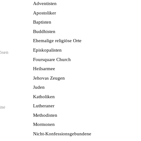
Adventisten
Apostoliker
Baptisten
Buddhisten
Ehemalige religiöse Orte
Episkopalisten
iösen
Foursquare Church
Heilsarmee
Jehovas Zeugen
Juden
Katholiken
Lutheraner
ine
Methodisten
Mormonen
Nicht-Konfessionsgebundene