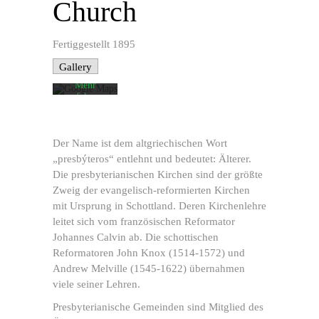
Church
Laden der
Karte
akzeptieren
Sie die
Fertiggestellt 1895
Datenschutzerklärung
von
Gallery
Google.
Mehr
erfahren
Karte
laden
Der Name ist dem altgriechischen Wort
„presbýteros“ entlehnt und bedeutet: Älterer.
Google
Maps immer
Die presbyterianischen Kirchen sind der größte
entsperren
Zweig der evangelisch-reformierten Kirchen
mit Ursprung in Schottland. Deren Kirchenlehre
leitet sich vom französischen Reformator
Johannes Calvin ab. Die schottischen
Reformatoren John Knox (1514-1572) und
Andrew Melville (1545-1622) übernahmen
viele seiner Lehren.
Presbyterianische Gemeinden sind Mitglied des