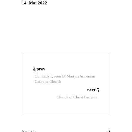
14. Mai 2022
prev
Our Lady Queen Of Martyrs Armenian
Catholic Church
next
Church of Christ Eastside
Search