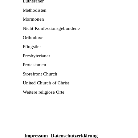
Lutheraner
Methodisten
Mormonen
Nicht-Konfessionsgebundene
Orthodoxe
Pfingstler
Presbyterianer
Protestanten
Storefront Church
United Church of Christ
Weitere religiöse Orte
Mit
dem
Laden
der
Karte
akzeptieren
Sie
die
Impressum
Datenschutzerklärung
Datenschutzerklärung