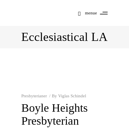
menue
Ecclesiastical LA
Presbyterianer
By
Viglas Schindel
Boyle Heights
Presbyterian
Mit dem