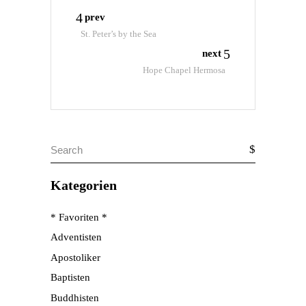
prev
St. Peter’s by the Sea
next
Hope Chapel Hermosa
Search
for:
Kategorien
* Favoriten *
Adventisten
Apostoliker
Baptisten
Buddhisten