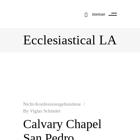
menue
Ecclesiastical LA
Nicht-Konfessionsgebundene
By
Viglas Schindel
Calvary Chapel
Mit dem
San Pedro
Laden der