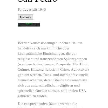
Karte
akzeptieren
Sie die
Fertiggestellt 1946
Datenschutzerklärung
von
Gallery
Google.
Mehr
erfahren
Karte
laden
Bei den konfessionsungebundenen Bauten
handelt es sich um kirchliche oder
Google
Maps immer
kirchenähnliche Einrichtungen, die von
entsperren
religiösen und transzendenten Splittergruppen
(u.a. Swedenborgianern, Prosperity, The Third
Culture, Hillsong, Iglesia ni Cristo, Agnostiker)
genutzt werden. Trans- und interkonfessionelle
Gemeinschaften, deren Glaubensbekenntnisse
sich aus unterschiedlichen religiösen und
spirituellen Quellen speisen, sind in den USA
zahlreich zu finden.
Die entsprechenden Räume werden für