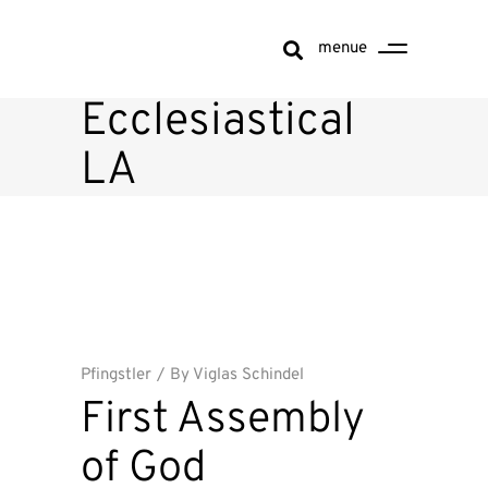
menue
Ecclesiastical
LA
Pfingstler
By
Viglas Schindel
First Assembly
of God