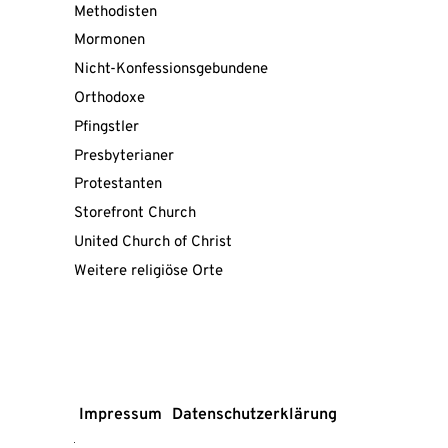
Methodisten
Mormonen
Nicht-Konfessionsgebundene
Orthodoxe
Pfingstler
Presbyterianer
Protestanten
Storefront Church
United Church of Christ
Mit
Weitere religiöse Orte
dem
Laden
der
Karte
akzeptieren
Sie
die
Datenschutzerklärung
von
Impressum
Datenschutzerklärung
Google.
Mehr