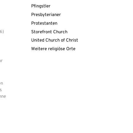
Pfingstler
Presbyterianer
Protestanten
6)
Storefront Church
United Church of Christ
Weitere religiöse Orte
hr
en
s
hne