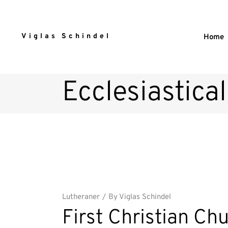
Viglas Schindel
Home
Ecclesiastica
Lutheraner
By
Viglas Schindel
First Christian Ch