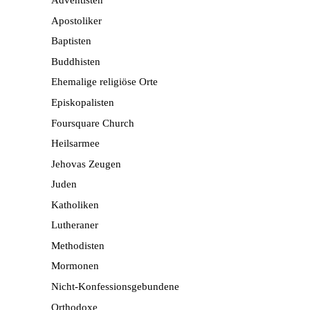
Adventisten
Apostoliker
Baptisten
Buddhisten
Ehemalige religiöse Orte
Episkopalisten
Foursquare Church
Heilsarmee
Jehovas Zeugen
Juden
Katholiken
Lutheraner
Methodisten
Mormonen
Nicht-Konfessionsgebundene
Orthodoxe