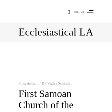
menue
Ecclesiastical LA
Protestanten
By
Viglas Schindel
First Samoan
Church of the
Mit dem
Laden der
Karte