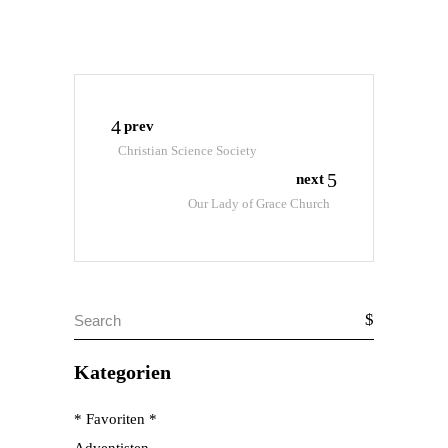
prev
Christian Science Society
next
Our Lady of Grace Church
Search
for:
Kategorien
* Favoriten *