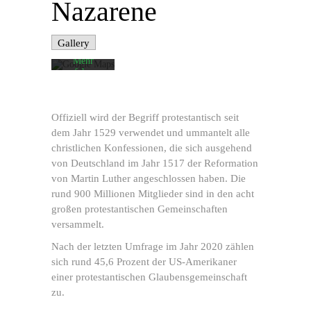
Nazarene
akzeptieren
Sie die
Datenschutzerklärung
von
Gallery
Google.
Mehr
erfahren
Karte
laden
Offiziell wird der Begriff protestantisch seit
dem Jahr 1529 verwendet und ummantelt alle
Google
Maps immer
christlichen Konfessionen, die sich ausgehend
entsperren
von Deutschland im Jahr 1517 der Reformation
von Martin Luther angeschlossen haben. Die
rund 900 Millionen Mitglieder sind in den acht
großen protestantischen Gemeinschaften
versammelt.
Nach der letzten Umfrage im Jahr 2020 zählen
sich rund 45,6 Prozent der US-Amerikaner
einer protestantischen Glaubensgemeinschaft
zu.