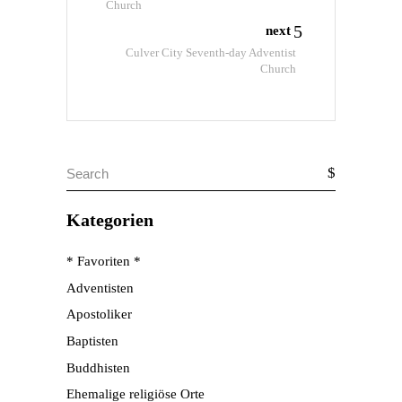
Church
next
Culver City Seventh-day Adventist
Church
Search
for:
Kategorien
* Favoriten *
Adventisten
Apostoliker
Baptisten
Buddhisten
Ehemalige religiöse Orte