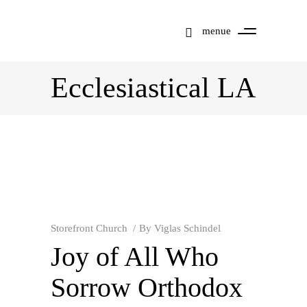
menue
Ecclesiastical LA
Storefront Church
By
Viglas Schindel
Joy of All Who
Sorrow Orthodox