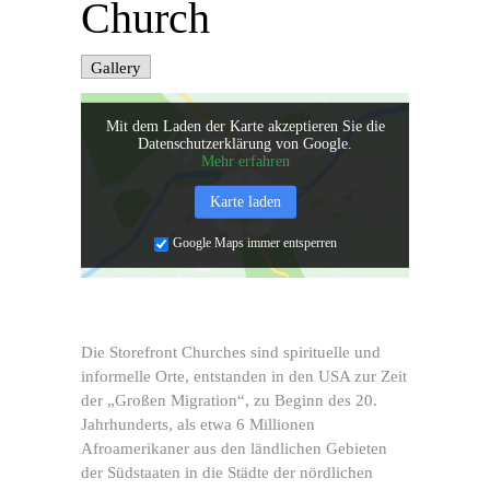
Church
Gallery
Mit dem Laden der Karte akzeptieren Sie die
Datenschutzerklärung von Google.
Mehr erfahren
Karte laden
Google Maps immer entsperren
Die Storefront Churches sind spirituelle und
informelle Orte, entstanden in den USA zur Zeit
der „Großen Migration“, zu Beginn des 20.
Jahrhunderts, als etwa 6 Millionen
Afroamerikaner aus den ländlichen Gebieten
der Südstaaten in die Städte der nördlichen