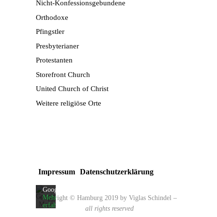
Nicht-Konfessionsgebundene
Orthodoxe
Pfingstler
Presbyterianer
Protestanten
Storefront Church
United Church of Christ
Weitere religiöse Orte
Mit
dem
Laden
der
Karte
akzeptieren
Sie
die
Impressum
Datenschutzerklärung
Datenschutzerklärung
von
Google.
Mehr
Copyright © Hamburg 2019 by Viglas Schindel
–
erfahren
all rights reserved