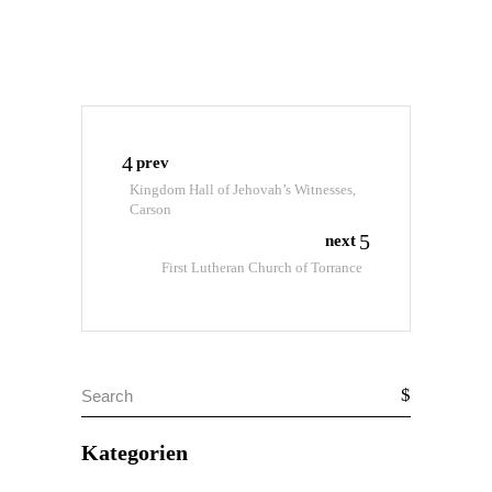
prev
Kingdom Hall of Jehovah’s Witnesses,
Carson
next
First Lutheran Church of Torrance
Search
for:
Kategorien