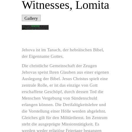
Witnesses, Lomita
akzeptieren
Sie die
Datenschutzerklärung
von
Gallery
Google.
Mehr
erfahren
Karte
laden
Jehova ist im Tanach, der hebräischen Bibel,
der Eigenname Gottes.
Google
Maps immer
Die christliche Gemeinschaft der Zeugen
entsperren
Jehovas speist Ihren Glauben aus einer eigenen
Auslegung der Bibel. Jesus Christus spielt eine
zentrale Rolle, er ist das einzige von Gott
erschaffene Geschöpf, durch dessen Tod die
Menschen Vergebung von Sündenschuld
erlangen können. Die Dreifaltigkeitslehre und
die Vorstellung einer Hölle werden abgelehnt.
Gleiches gilt für den Militärdienst. Im Zentrum
steht die ausgeprägte Missionstätigkeit. Es
werden weder religiöse Feiertage begangen