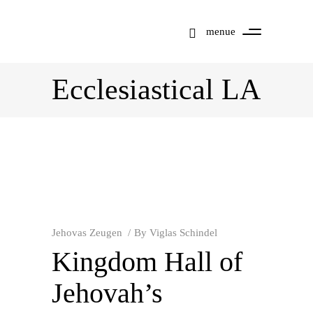
menue
Ecclesiastical LA
Jehovas Zeugen
By
Viglas Schindel
Kingdom Hall of
Jehovah’s
Mit dem
Laden der
Karte