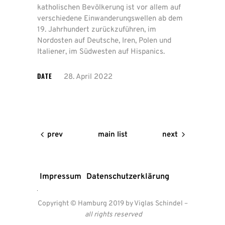
katholischen Bevölkerung ist vor allem auf
verschiedene Einwanderungswellen ab dem
19. Jahrhundert zurückzuführen, im
Nordosten auf Deutsche, Iren, Polen und
Italiener, im Südwesten auf Hispanics.
DATE
28. April 2022
Mit
dem
Laden
der
Karte
main list
prev
next
akzeptieren
Sie
die
Datenschutzerklärung
von
Impressum
Datenschutzerklärung
Google.
Mehr
erfahren
Copyright © Hamburg 2019 by Viglas Schindel
–
all rights reserved
Karte