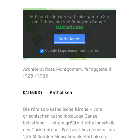
Mit dem Laden der Karte akzeptieren Sie
die Datenschutzerklärung von Google.
Mehr erfahren
Karte laden
Google Maps immer entsperren
Architekt: Ross Montgomery, fertiggestellt
1928 / 1935
CATEGORY
Katholiken
Die römisch-katholische Kirche – vom
griechischen katholikós: „das Ganze
betreffend“ – ist die größte Kirche innerhalb
des Christentums. Weltweit bezeichnen sich
1,35 Milliarden Menschen als Katholiken.