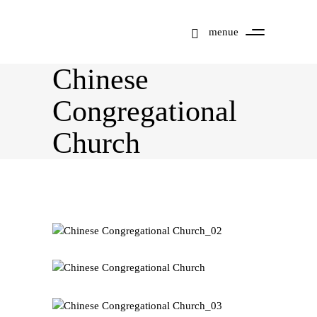
menue
Chinese
Congregational
Church
Mit dem Laden der
Karte akzeptieren Sie
die
Datenschutzerklärung
von Google.