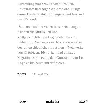
Ausstellungsflächen, Theater, Schulen,
Restaurants und sogar Waschsalons. Einige
dieser Bauten stehen für längere Zeit leer und
zum Verkauf.
Dennoch sind bei vielen dieser ehemaligen
Kirchen die kulturellen und
stadtgeschichtlichen Gegebenheiten von
Bedeutung. Sie zeigen nach wie vor – neben
den unterschiedlichen Baustilen – Netzwerke
von Gläubigen, Identitäten und einstige
Migrationsströme, die den Großraum von Los
Angeles bis heute mit definieren.
11. Mai 2022
DATE
Mit
dem
Laden
main list
prev
next
der