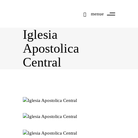
menue
Iglesia
Apostolica
Central
Mit dem Laden der
Karte akzeptieren Sie
die
Datenschutzerklärung
von Google.