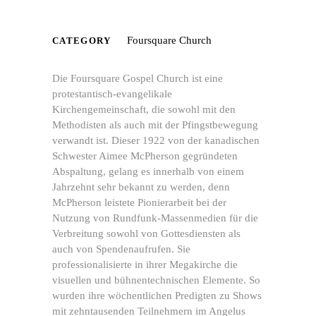
Karte
laden
Foursquare Church
Google
CATEGORY
Maps immer
entsperren
Die Foursquare Gospel Church ist eine
protestantisch-evangelikale
Kirchengemeinschaft, die sowohl mit den
Methodisten als auch mit der Pfingstbewegung
verwandt ist. Dieser 1922 von der kanadischen
Schwester Aimee McPherson gegründeten
Abspaltung, gelang es innerhalb von einem
Jahrzehnt sehr bekannt zu werden, denn
McPherson leistete Pionierarbeit bei der
Nutzung von Rundfunk-Massenmedien für die
Verbreitung sowohl von Gottesdiensten als
auch von Spendenaufrufen. Sie
professionalisierte in ihrer Megakirche die
visuellen und bühnentechnischen Elemente. So
wurden ihre wöchentlichen Predigten zu Shows
mit zehntausenden Teilnehmern im Angelus