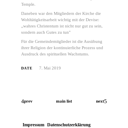
Temple.
Daneben war den Mitgliedern der Kirche die
Wohltätigkeitsarbeit wichtig mit der Devise:
„wahres Christentum ist nicht nur gut zu sein,
sondern auch Gutes zu tun"
Für die Gemeindemitglieder ist die Ausübung
ihrer Religion der kontinuierliche Prozess und
Ausdruck des spirituellen Wachstums.
7. Mai 2019
DATE
Mit
dem
Laden
main list
prev
next
der
Karte
akzeptieren
Sie
die
Impressum
Datenschutzerklärung
Datenschutzerklärung