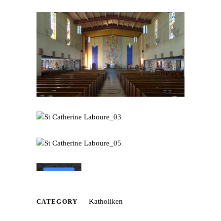
Mit dem Laden der
Karte akzeptieren Sie
die
Datenschutzerklärung
von Google.
Mehr erfahren
Karte
laden
Katholiken
Google
CATEGORY
Maps immer
entsperren