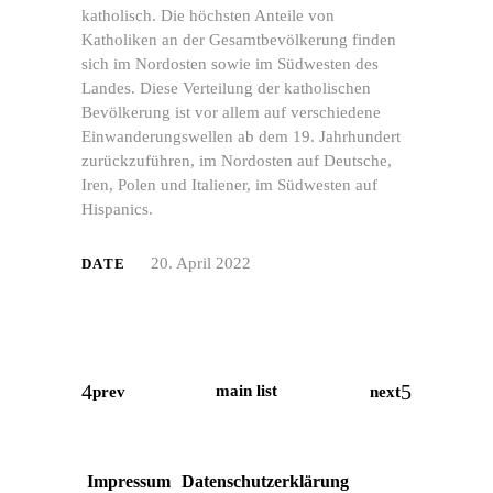
katholisch. Die höchsten Anteile von
Katholiken an der Gesamtbevölkerung finden
sich im Nordosten sowie im Südwesten des
Landes. Diese Verteilung der katholischen
Bevölkerung ist vor allem auf verschiedene
Einwanderungswellen ab dem 19. Jahrhundert
zurückzuführen, im Nordosten auf Deutsche,
Iren, Polen und Italiener, im Südwesten auf
Hispanics.
20. April 2022
DATE
Mit
dem
Laden
main list
prev
next
der
Karte
akzeptieren
Sie
die
Impressum
Datenschutzerklärung
Datenschutzerklärung