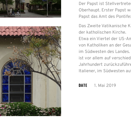
Der Papst ist Stellvertret
Oberhaupt. Erster Papst wa
Papst das Amt des Pontife
Das Zweite Vatikanische K
der katholischen Kirche.
Etwa ein Viertel der US-Am
von Katholiken an der Ges
im Südwesten des Landes. 
ist vor allem auf verschi
Jahrhundert zurückzuführe
Italiener, im Südwesten au
DATE
1. Mai 2019
Mit
dem
Laden
der
Karte