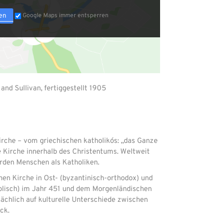
en
Google Maps immer entsperren
and Sullivan, fertiggestellt 1905
irche – vom griechischen katholikós: „das Ganze
te Kirche innerhalb des Christentums. Weltweit
arden Menschen als Katholiken.
hen Kirche in Ost- (byzantinisch-orthodox) und
olisch) im Jahr 451 und dem Morgenländischen
ächlich auf kulturelle Unterschiede zwischen
ck.