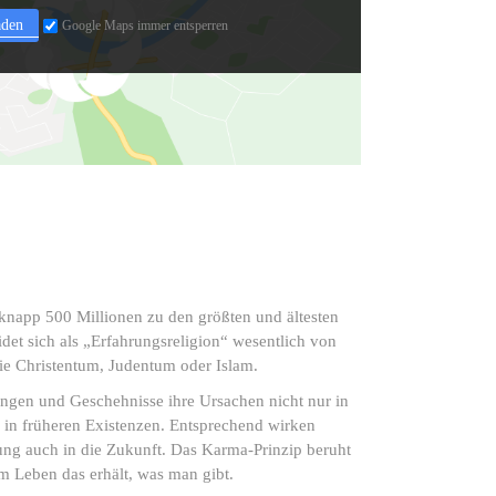
aden
Google Maps immer entsperren
knapp 500 Millionen zu den größten und ältesten
idet sich als „Erfahrungsreligion“ wesentlich von
ie Christentum, Judentum oder Islam.
gen und Geschehnisse ihre Ursachen nicht nur in
in früheren Existenzen. Entsprechend wirken
g auch in die Zukunft. Das Karma-Prinzip beruht
im Leben das erhält, was man gibt.