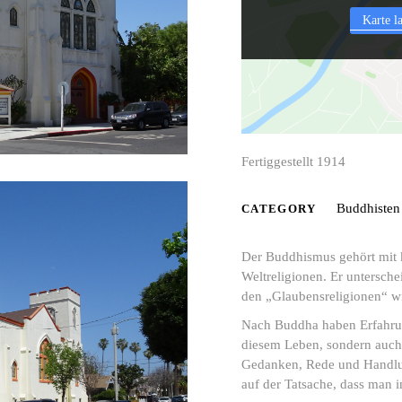
Karte l
Fertiggestellt 1914
Buddhisten
CATEGORY
Der Buddhismus gehört mit 
Weltreligionen. Er untersche
den „Glaubensreligionen“ w
Nach Buddha haben Erfahrun
diesem Leben, sondern auch 
Gedanken, Rede und Handlun
auf der Tatsache, dass man 