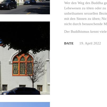
Wer den Weg des Buddha geht,
Lebewesen zu töten oder zu 
unheilsamen sexuellen Bezi
mit den Sinnen zu üben; Nic
nicht durch berauschende Mit
Der Buddhismus kennt viele
19. April 2022
DATE