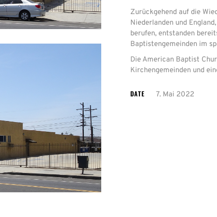
Zurückgehend auf die Wied
Niederlanden und England,
berufen, entstanden berei
Baptistengemeinden im sp
Die American Baptist Chu
Kirchengemeinden und eine
DATE
7. Mai 2022
Mit
dem
Laden
der
Karte