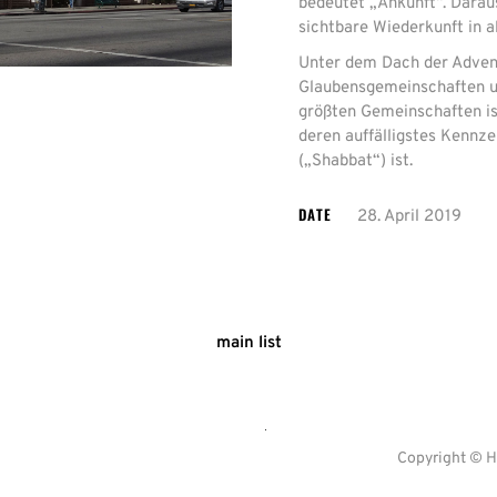
bedeutet „Ankunft“. Daraus
sichtbare Wiederkunft in a
Unter dem Dach der Advent
Glaubensgemeinschaften un
größten Gemeinschaften is
deren auffälligstes Kennz
(„Shabbat“) ist.
DATE
28. April 2019
Mit
dem
Laden
der
Karte
akzeptieren
Sie
main list
die
Datenschutzerklärung
von
Google.
Mehr
erfahren
Copyright © H
Karte