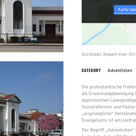
Karte lad
Architekt: Robert-Hall-Orr,
CATEGORY
Adventisten
Die protestantische Freiki
als Erweckungsbewegung i
baptistischen Laienpredige
Sozialreformer und Pastor
„ursprüngliche“ Verständn
Evangeliums ist ein zentra
Der Begriff „Adventisten“ 