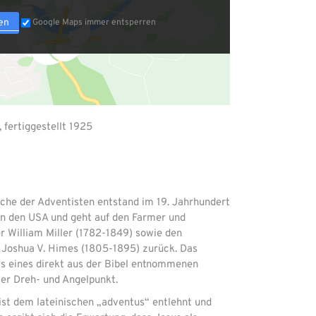
en
Google Maps immer entsperren
 fertiggestellt 1925
rche der Adventisten entstand im 19. Jahrhundert
n den USA und geht auf den Farmer und
r William Miller (1782-1849) sowie den
 Joshua V. Himes (1805-1895) zurück. Das
is eines direkt aus der Bibel entnommenen
ler Dreh- und Angelpunkt.
ist dem lateinischen „adventus“ entlehnt und