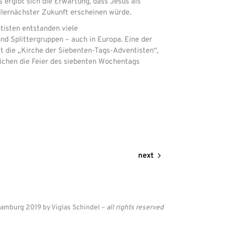
 ergibt sich die Erwartung, dass Jesus als
llernächster Zukunft erscheinen würde.
isten entstanden viele
d Splittergruppen – auch in Europa. Eine der
t die „Kirche der Siebenten-Tags-Adventisten“,
eichen die Feier des siebenten Wochentags
next
amburg 2019 by Viglas Schindel
–
all rights reserved