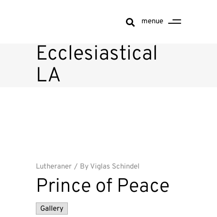
menue
Ecclesiastical
LA
Lutheraner
By
Viglas Schindel
Prince of Peace
Gallery