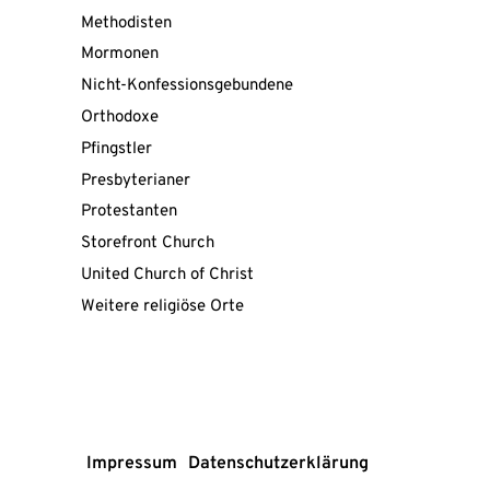
Methodisten
Mormonen
Nicht-Konfessionsgebundene
Orthodoxe
Pfingstler
Presbyterianer
Protestanten
Storefront Church
United Church of Christ
Mit
Weitere religiöse Orte
dem
Laden
der
Karte
akzeptieren
Sie
die
Datenschutzerklärung
von
Impressum
Datenschutzerklärung
Google.