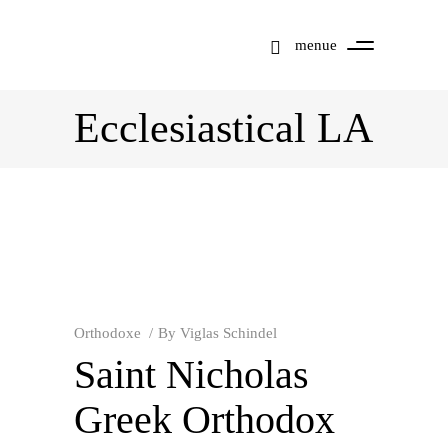
menue
Ecclesiastical LA
Orthodoxe
By
Viglas Schindel
Saint Nicholas
Greek Orthodox
Mit dem