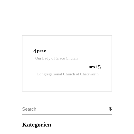
prev
Our Lady of Grace Church
next
Congregational Church of Chatsworth
Search
for:
Kategorien