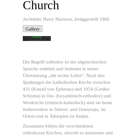
Church
Laden der
Karte
akzeptieren
Sie die
Architekt: Harry Harrison, fertiggestellt 1966
Datenschutzerklärung
von
Gallery
Google.
Mehr
erfahren
Karte
laden
Der Begriff orthodox ist der altgriechischen
Sprache entlehnt und bedeutet in seiner
Google
Maps immer
Übersetzung „die rechte Lehre“. Nach den
entsperren
Spaltungen der katholischen Kirche zwischen
431 (Konzil von Ephesus) und 1054 (Großes
Schisma) in Ost- (byzantinisch-orthodox) und
Westkirche (römisch-katholisch) sind sie heute
insbesondere in Südost- und Osteuropa, im
Orient und in Äthiopien zu finden.
Zusammen bilden die verschiedenen
orthodoxen Kirchen, obwohl es autonome und