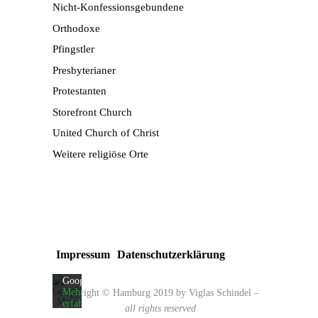
Nicht-Konfessionsgebundene
Orthodoxe
Pfingstler
Presbyterianer
Protestanten
Storefront Church
United Church of Christ
Weitere religiöse Orte
Mit
dem
Laden
der
Karte
akzeptieren
Sie
die
Impressum
Datenschutzerklärung
Datenschutzerklärung
von
Google.
Mehr
Copyright © Hamburg 2019 by Viglas Schindel
–
erfahren
all rights reserved