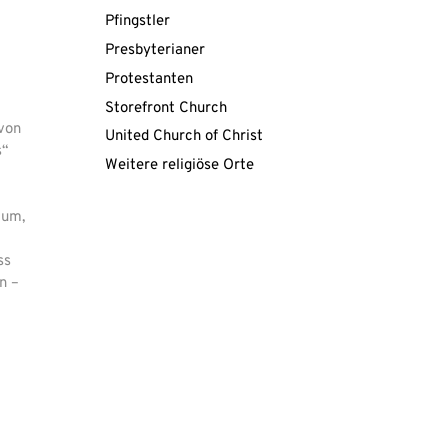
Pfingstler
Presbyterianer
Protestanten
Storefront Church
 von
United Church of Christ
s“
Weitere religiöse Orte
tum,
ss
n –