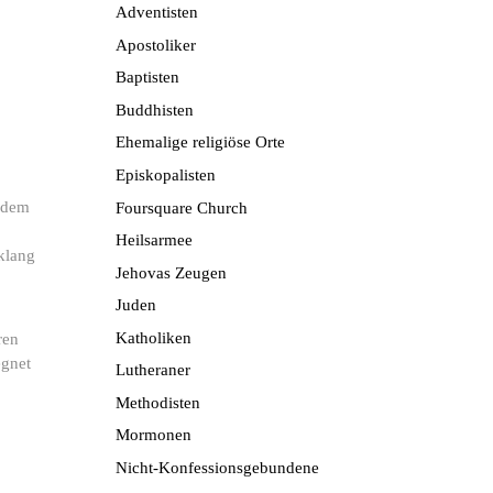
Adventisten
Apostoliker
Baptisten
Buddhisten
Ehemalige religiöse Orte
Episkopalisten
f dem
Foursquare Church
Heilsarmee
iklang
Jehovas Zeugen
Juden
Katholiken
ren
egnet
Lutheraner
Methodisten
Mormonen
Nicht-Konfessionsgebundene