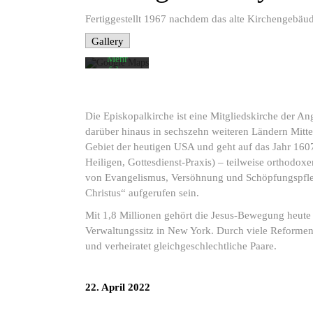
akzeptieren
Sie die
Fertiggestellt 1967 nachdem das alte Kirchengebäud
Datenschutzerklärung
von
Gallery
Google.
Mehr
erfahren
Karte
laden
Die Episkopalkirche ist eine Mitgliedskirche der A
darüber hinaus in sechszehn weiteren Ländern Mitte
Google
Maps immer
Gebiet der heutigen USA und geht auf das Jahr 160
entsperren
Heiligen, Gottesdienst-Praxis) – teilweise orthodox
von Evangelismus, Versöhnung und Schöpfungspflege
Christus“ aufgerufen sein.
Mit 1,8 Millionen gehört die Jesus-Bewegung heute
Verwaltungssitz in New York. Durch viele Reformen 
und verheiratet gleichgeschlechtliche Paare.
22. April 2022