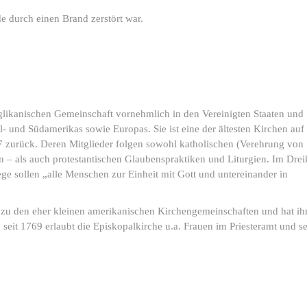
e durch einen Brand zerstört war.
nglikanischen Gemeinschaft vornehmlich in den Vereinigten Staaten und
l- und Südamerikas sowie Europas. Sie ist eine der ältesten Kirchen au
7 zurück. Deren Mitglieder folgen sowohl katholischen (Verehrung von
en – als auch protestantischen Glaubenspraktiken und Liturgien. Im Dre
 sollen „alle Menschen zur Einheit mit Gott und untereinander in
 zu den eher kleinen amerikanischen Kirchengemeinschaften und hat ih
seit 1769 erlaubt die Episkopalkirche u.a. Frauen im Priesteramt und s