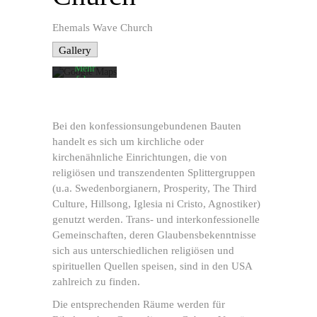
Karte
akzeptieren
Sie die
Ehemals Wave Church
Datenschutzerklärung
von
Gallery
Google.
Mehr
erfahren
Karte
laden
Bei den konfessionsungebundenen Bauten
handelt es sich um kirchliche oder
Google
Maps immer
kirchenähnliche Einrichtungen, die von
entsperren
religiösen und transzendenten Splittergruppen
(u.a. Swedenborgianern, Prosperity, The Third
Culture, Hillsong, Iglesia ni Cristo, Agnostiker)
genutzt werden. Trans- und interkonfessionelle
Gemeinschaften, deren Glaubensbekenntnisse
sich aus unterschiedlichen religiösen und
spirituellen Quellen speisen, sind in den USA
zahlreich zu finden.
Die entsprechenden Räume werden für