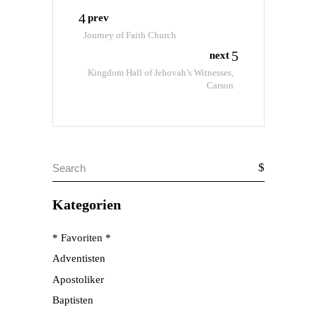
prev
Journey of Faith Church
next
Kingdom Hall of Jehovah’s Witnesses,
Carson
Search
for:
Kategorien
* Favoriten *
Adventisten
Apostoliker
Baptisten