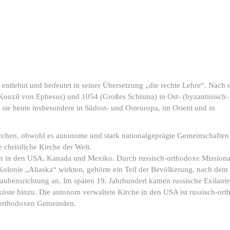
e entlehnt und bedeutet in seiner Übersetzung „die rechte Lehre“. Nach 
Konzil von Ephesus) und 1054 (Großes Schisma) in Ost- (byzantinisch-
 sie heute insbesondere in Südost- und Osteuropa, im Orient und in
chen, obwohl es autonome und stark nationalgeprägte Gemeinschaften 
christliche Kirche der Welt.
en in den USA, Kanada und Mexiko. Durch russisch-orthodoxe Missiona
 Kolonie „Aliaska“ wirkten, gehörte ein Teil der Bevölkerung, nach dem
aubensrichtung an. Im späten 19. Jahrhundert kamen russische Exilante
üste hinzu. Die autonom verwaltete Kirche in den USA ist russisch-or
h-orthodoxen Gemeinden.