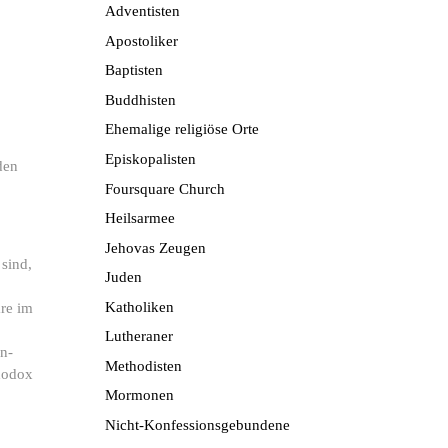
Adventisten
Apostoliker
Baptisten
Buddhisten
Ehemalige religiöse Orte
Episkopalisten
den
Foursquare Church
Heilsarmee
Jehovas Zeugen
sind,
Juden
Katholiken
re im
Lutheraner
n-
Methodisten
thodox
Mormonen
Nicht-Konfessionsgebundene