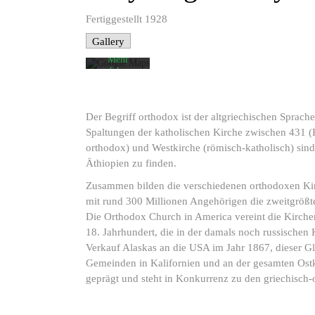
akzeptieren
Sie die
Fertiggestellt 1928
Datenschutzerklärung
von
Gallery
Google.
Mehr
erfahren
Karte
laden
Der Begriff orthodox ist der altgriechischen Sprach
Spaltungen der katholischen Kirche zwischen 431 (
Google
Maps immer
orthodox) und Westkirche (römisch-katholisch) sind
entsperren
Äthiopien zu finden.
Zusammen bilden die verschiedenen orthodoxen Kir
mit rund 300 Millionen Angehörigen die zweitgrößte 
Die Orthodox Church in America vereint die Kirch
18. Jahrhundert, die in der damals noch russischen
Verkauf Alaskas an die USA im Jahr 1867, dieser Gl
Gemeinden in Kalifornien und an der gesamten Ostk
geprägt und steht in Konkurrenz zu den griechisc