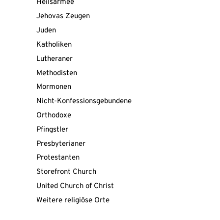
Heilsarmee
Jehovas Zeugen
Juden
Katholiken
Lutheraner
Methodisten
Mormonen
Nicht-Konfessionsgebundene
Orthodoxe
Pfingstler
Presbyterianer
Protestanten
Storefront Church
United Church of Christ
Mit
Weitere religiöse Orte
dem
Laden
der