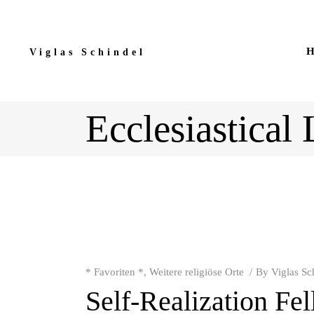
H
Viglas Schindel
Ecclesiastical
* Favoriten *
,
Weitere religiöse Orte
By
Viglas Sc
Self-Realization Fe