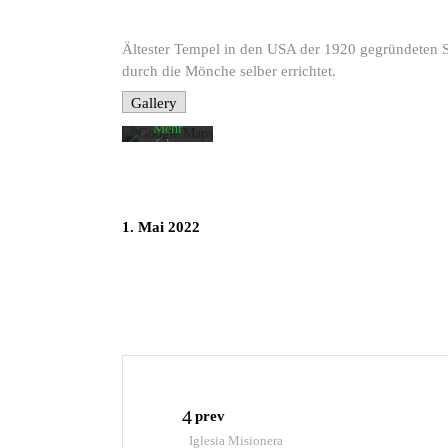
Mit dem
Laden der
Karte
akzeptieren
Ältester Tempel in den USA der 1920 gegründeten S
Sie die
durch die Mönche selber errichtet.
Datenschutzerklärung
von
Gallery
Google.
Mehr
erfahren
Karte
laden
1. Mai 2022
Google
Maps immer
entsperren
prev
Iglesia Misionera