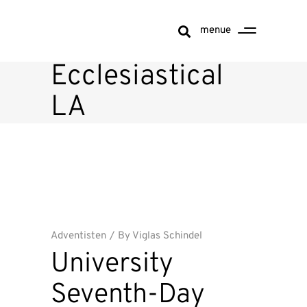
menue
Ecclesiastical
LA
Adventisten
By
Viglas Schindel
University
Seventh-Day