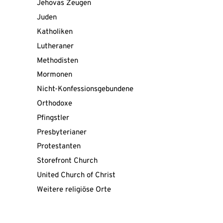
Jehovas Zeugen
Juden
Katholiken
Lutheraner
Methodisten
Mormonen
Nicht-Konfessionsgebundene
Orthodoxe
Pfingstler
Presbyterianer
Protestanten
Storefront Church
United Church of Christ
Mit
Weitere religiöse Orte
dem
Laden
der
Karte